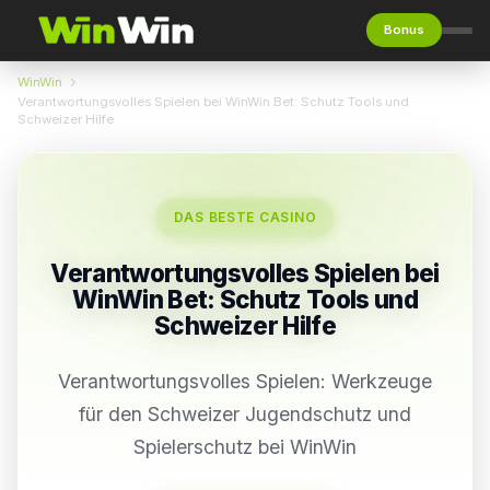
Skip to main content
Bonus
WinWin
Verantwortungsvolles Spielen bei WinWin Bet: Schutz Tools und
Schweizer Hilfe
DAS BESTE CASINO
Verantwortungsvolles Spielen bei
WinWin Bet: Schutz Tools und
Schweizer Hilfe
Verantwortungsvolles Spielen: Werkzeuge
für den Schweizer Jugendschutz und
Spielerschutz bei WinWin