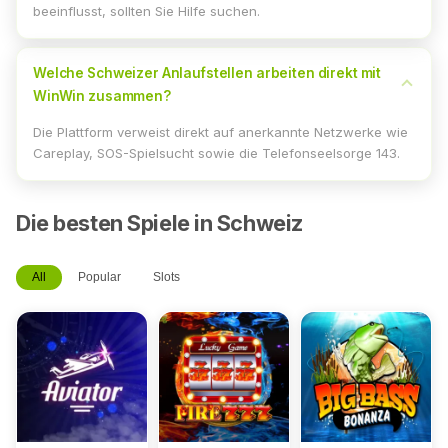
beeinflusst, sollten Sie Hilfe suchen.
Welche Schweizer Anlaufstellen arbeiten direkt mit
WinWin zusammen?
Die Plattform verweist direkt auf anerkannte Netzwerke wie
Careplay, SOS-Spielsucht sowie die Telefonseelsorge 143.
Die besten Spiele in Schweiz
All
Popular
Slots