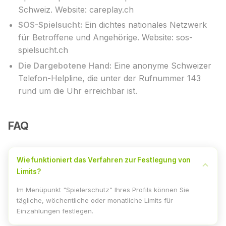
Schweiz. Website: careplay.ch
SOS-Spielsucht:
Ein dichtes nationales Netzwerk
für Betroffene und Angehörige. Website: sos-
spielsucht.ch
Die Dargebotene Hand:
Eine anonyme Schweizer
Telefon-Helpline, die unter der Rufnummer 143
rund um die Uhr erreichbar ist.
FAQ
Wie funktioniert das Verfahren zur Festlegung von
Limits?
Im Menüpunkt "Spielerschutz" Ihres Profils können Sie
tägliche, wöchentliche oder monatliche Limits für
Einzahlungen festlegen.