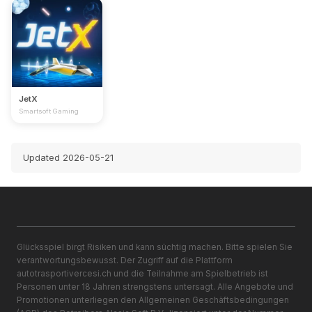
JetX
Smartsoft Gaming
Updated 2026-05-21
Glücksspiel birgt Risiken und kann süchtig machen. Bitte spielen Sie
verantwortungsbewusst. Der Zugriff auf die Plattform
autotrasportivercesi.ch und die Teilnahme am Spielbetrieb ist
Personen unter 18 Jahren strengstens untersagt. Alle Angebote und
Promotionen unterliegen den Allgemeinen Geschäftsbedingungen