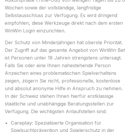
Wochen sowie der vollständige, langfristige
Selbstausschluss zur Verfügung. Es wird dringend
empfohlen, diese Werkzeuge direkt nach dem ersten
WinWin Login einzurichten.
Der Schutz von Minderjährigen hat oberste Priorität.
Der Zugriff auf das gesamte Angebot von WinWin Bet
ist Personen unter 18 Jahren strengstens untersagt.
Falls Sie oder eine Ihnen nahestehende Person
Anzeichen eines problematischen Spielverhaltens
zeigen, zögern Sie nicht, professionelle, kostenlose
und absolut anonyme Hilfe in Anspruch zu nehmen.
In der Schweiz stehen Ihnen hierfür erstklassige
staatliche und unabhängige Beratungsstellen zur
Verfügung. Die wichtigsten Anlaufstellen sind:
Careplay:
Spezialisierte Organisation für
Spielsuchtprävention und Spielerschutz in der