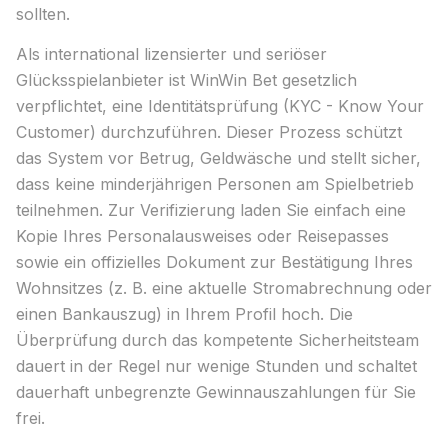
sollten.
Als international lizensierter und seriöser
Glücksspielanbieter ist WinWin Bet gesetzlich
verpflichtet, eine Identitätsprüfung (KYC - Know Your
Customer) durchzuführen. Dieser Prozess schützt
das System vor Betrug, Geldwäsche und stellt sicher,
dass keine minderjährigen Personen am Spielbetrieb
teilnehmen. Zur Verifizierung laden Sie einfach eine
Kopie Ihres Personalausweises oder Reisepasses
sowie ein offizielles Dokument zur Bestätigung Ihres
Wohnsitzes (z. B. eine aktuelle Stromabrechnung oder
einen Bankauszug) in Ihrem Profil hoch. Die
Überprüfung durch das kompetente Sicherheitsteam
dauert in der Regel nur wenige Stunden und schaltet
dauerhaft unbegrenzte Gewinnauszahlungen für Sie
frei.