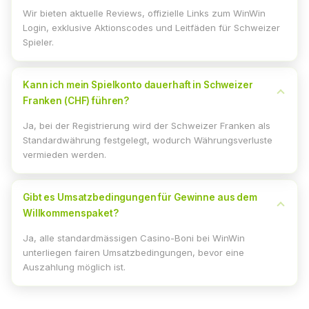
Wir bieten aktuelle Reviews, offizielle Links zum WinWin
Login, exklusive Aktionscodes und Leitfäden für Schweizer
Spieler.
Kann ich mein Spielkonto dauerhaft in Schweizer
Franken (CHF) führen?
Ja, bei der Registrierung wird der Schweizer Franken als
Standardwährung festgelegt, wodurch Währungsverluste
vermieden werden.
Gibt es Umsatzbedingungen für Gewinne aus dem
Willkommenspaket?
Ja, alle standardmässigen Casino-Boni bei WinWin
unterliegen fairen Umsatzbedingungen, bevor eine
Auszahlung möglich ist.