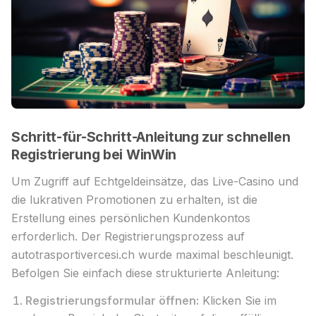
Schritt-für-Schritt-Anleitung zur schnellen
Registrierung bei WinWin
Um Zugriff auf Echtgeldeinsätze, das Live-Casino und
die lukrativen Promotionen zu erhalten, ist die
Erstellung eines persönlichen Kundenkontos
erforderlich. Der Registrierungsprozess auf
autotrasportivercesi.ch wurde maximal beschleunigt.
Befolgen Sie einfach diese strukturierte Anleitung:
Registrierungsformular öffnen:
Klicken Sie im