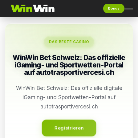
Skip to main content
Bonus
DAS BESTE CASINO
WinWin Bet Schweiz: Das offizielle
iGaming- und Sportwetten-Portal
auf autotrasportivercesi.ch
WinWin Bet Schweiz: Das offizielle digitale
iGaming- und Sportwetten-Portal auf
autotrasportivercesi.ch
Registrieren