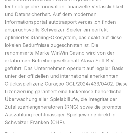
technologische Innovation, finanzielle Verlässlichkeit
und Datensicherheit. Auf dem modernen
Informationsportal autotrasportivercesi.ch finden
anspruchsvolle Schweizer Spieler ein perfekt
optimiertes iGaming-Ökosystem, das exakt auf diese
lokalen Bedürfnisse zugeschnitten ist. Die
renommierte Marke WinWin Casino wird von der
erfahrenen Betreibergesellschaft Alasia Soft B.V.
geführt. Das Unternehmen operiert auf legaler Basis
unter der offiziellen und international anerkannten
Glücksspiellizenz Curaçao OGL/2024/433/0402. Diese
Lizenzierung garantiert eine lückenlose behördliche
Überwachung aller Spielabläufe, die Integrität der
Zufallszahlengeneratoren (RNG) sowie die prompte
Auszahlung rechtmässiger Spielgewinne direkt in
Schweizer Franken (CHF).