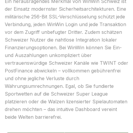
Ein herausragendes Merkmal von WinWin Schweiz ist
der Einsatz modernster Sicherheitsarchitekturen. Eine
militärische 256-Bit SSL-Verschlüsselung schützt jede
Verbindung, jeden WinWin Login und jede Transaktion
vor dem Zugriff unbefugter Dritter. Zudem schätzen
Schweizer Nutzer die nahtlose Integration lokaler
Finanzierungsoptionen. Bei WinWin können Sie Ein-
und Auszahlungen unkompliziert über
vertrauenswürdige Schweizer Kanäle wie TWINT oder
PostFinance abwickeln – vollkommen gebührenfrei
und ohne jegliche Verluste durch
Währungsumrechnungen. Egal, ob Sie fundierte
Sportwetten auf die Schweizer Super League
platzieren oder die Walzen lizensierter Spielautomaten
drehen möchten – das intuitive Dashboard vereint
beide Welten barrierefrei.