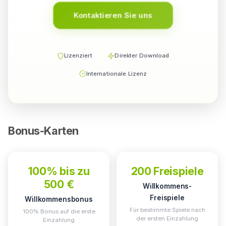
Kontaktieren Sie uns
Lizenziert
Direkter Download
Internationale Lizenz
Bonus-Karten
100% bis zu
200 Freispiele
500 €
Willkommens-
Freispiele
Willkommensbonus
Für bestimmte Spiele nach
100% Bonus auf die erste
der ersten Einzahlung
Einzahlung