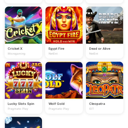
Cricket X
Egypt Fire
Dead or Alive
Microgaming
NetEnt
NetEnt
Lucky Slots Spin
Wolf Gold
Cleopatra
Pragmatic Play
Pragmatic Play
IGT