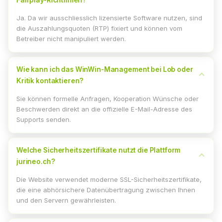
Ja. Da wir ausschliesslich lizensierte Software nutzen, sind
die Auszahlungsquoten (RTP) fixiert und können vom
Betreiber nicht manipuliert werden.
Wie kann ich das WinWin-Management bei Lob oder
Kritik kontaktieren?
Sie können formelle Anfragen, Kooperation Wünsche oder
Beschwerden direkt an die offizielle E-Mail-Adresse des
Supports senden.
Welche Sicherheitszertifikate nutzt die Plattform
jurineo.ch?
Die Website verwendet moderne SSL-Sicherheitszertifikate,
die eine abhörsichere Datenübertragung zwischen Ihnen
und den Servern gewährleisten.