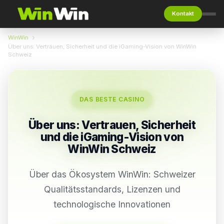
Skip to main content
Kontakt
WinWin
Über uns: Vertrauen, Sicherheit und die iGaming-Vision von WinWin
Schweiz
DAS BESTE CASINO
Über uns: Vertrauen, Sicherheit
und die iGaming-Vision von
WinWin Schweiz
Über das Ökosystem WinWin: Schweizer
Qualitätsstandards, Lizenzen und
technologische Innovationen